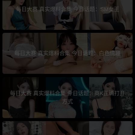
每日大赛 真实爆料合集 今日话题：SM女王
每日大赛 真实爆料合集 今日话题：白色情趣
每日大赛 真实爆料合集 今日话题：商K正确打开
方式