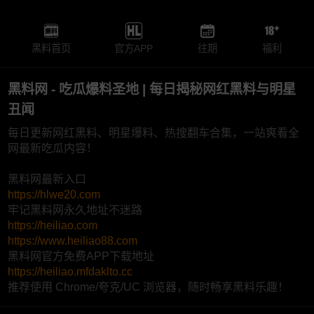
黑料首页
官方APP
往期
福利
黑料网 - 吃瓜爆料圣地 | 每日揭秘网红黑料与明星
丑闻
每日更新网红黑料、明星爆料、热搜翻车合集，一站爽看全
网最新吃瓜内容！
黑料网最新入口
https://hlwe20.com
牢记黑料网永久地址不迷路
https://heiliao.com
https://www.heiliao88.com
黑料网官方免费APP下载地址
https://heiliao.mfdaklto.cc
推荐使用 Chrome/夸克/UC 浏览器，随时畅享黑料乐趣！