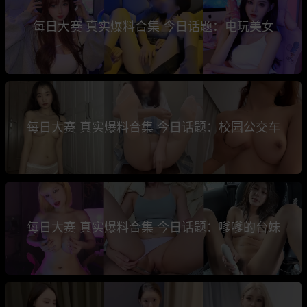
每日大赛 真实爆料合集 今日话题：电玩美女
每日大赛 真实爆料合集 今日话题：校园公交车
每日大赛 真实爆料合集 今日话题：嗲嗲的台妹