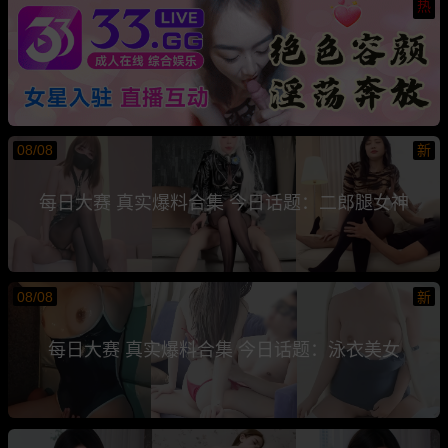
热
08/08
新
每日大赛 真实爆料合集 今日话题：二郎腿女神
08/08
新
每日大赛 真实爆料合集 今日话题：泳衣美女